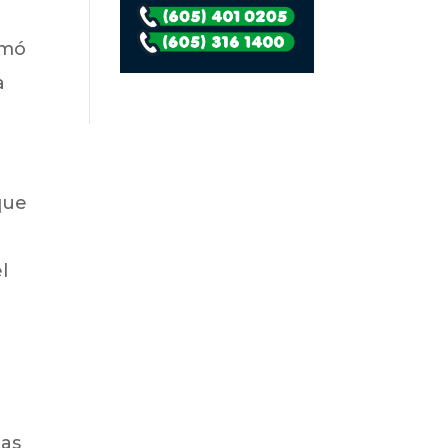
omó
a
que
l
das