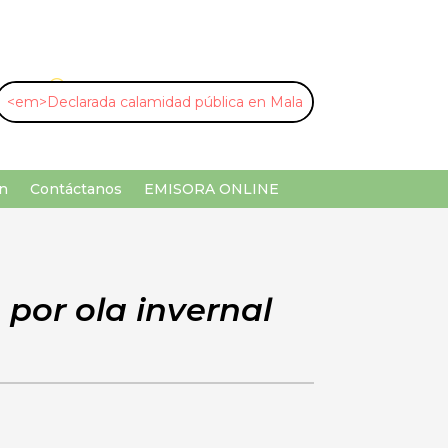
U
¡Buscar por palabra clave!
n
Contáctanos
EMISORA ONLINE
por ola invernal