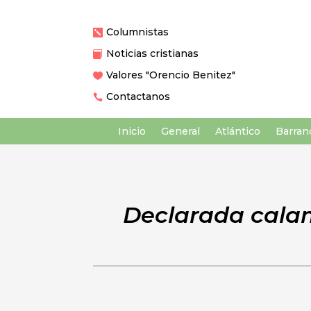
Columnistas

Noticias cristianas

Valores "Orencio Benitez"

Contactanos

Inicio
General
Atlántico
Barranq
Declarada calam