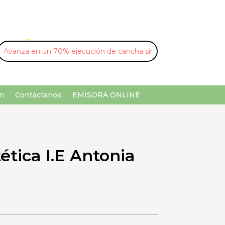
U
¡Buscar por palabra clave!
n
Contáctanos
EMISORA ONLINE
tica I.E Antonia