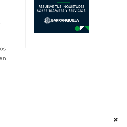
x
jos
 en