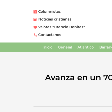
Columnistas

Noticias cristianas

Valores "Orencio Benitez"

Contactanos

Inicio
General
Atlántico
Barranq
Avanza en un 70