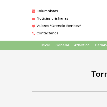
Columnistas

Noticias cristianas

Valores "Orencio Benitez"

Contactanos

Inicio
General
Atlántico
Barranq
Tor