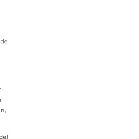
nde
r
n
ón,
del