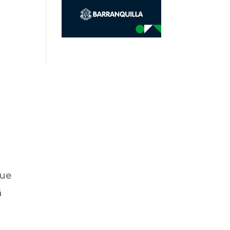
que
á