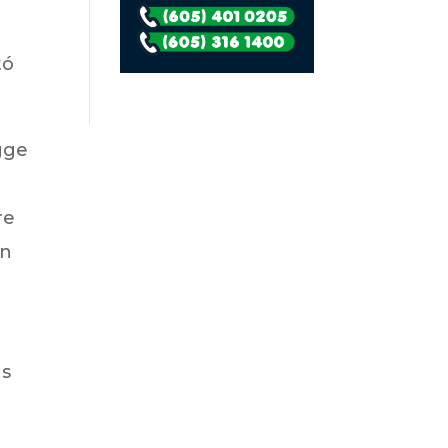
tó
gge
re
an
as