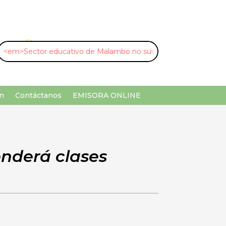
U
¡Buscar por palabra clave!
n
Contáctanos
EMISORA ONLINE
nderá clases