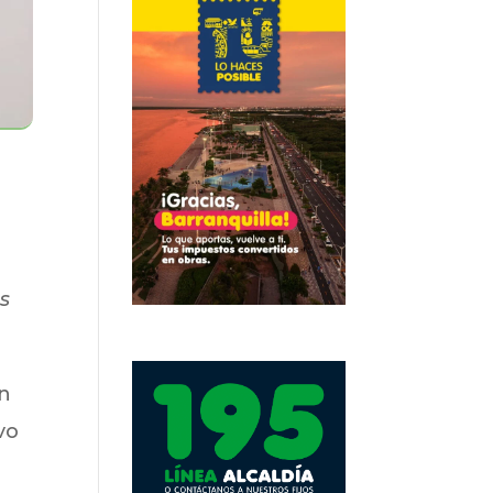
es
ón
vo