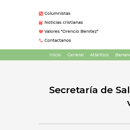
Columnistas

Noticias cristianas

Valores "Orencio Benitez"

Contactanos

Inicio
General
Atlántico
Barranq
Secretaría de Sa