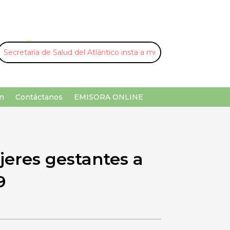
U
¡Buscar por palabra clave!
n
Contáctanos
EMISORA ONLINE
jeres gestantes a
9