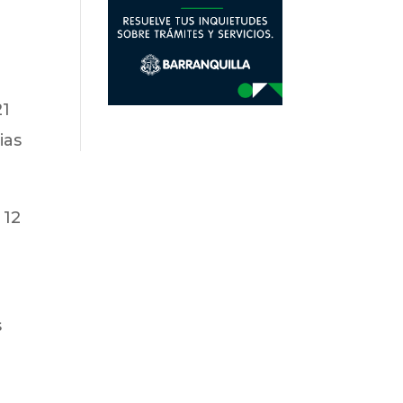
21
ias
 12
s