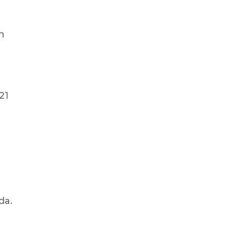
en
21
da.