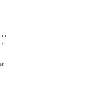
d
ara
nes
 en