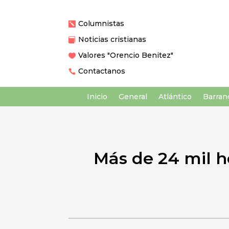
Columnistas

Noticias cristianas

Valores "Orencio Benitez"

Contactanos

Inicio
General
Atlántico
Barranq
Más de 24 mil ho