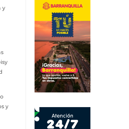
 y
as
isy
d
lo
os y