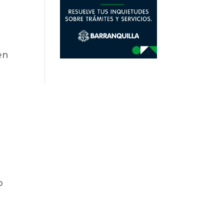
en
e
o