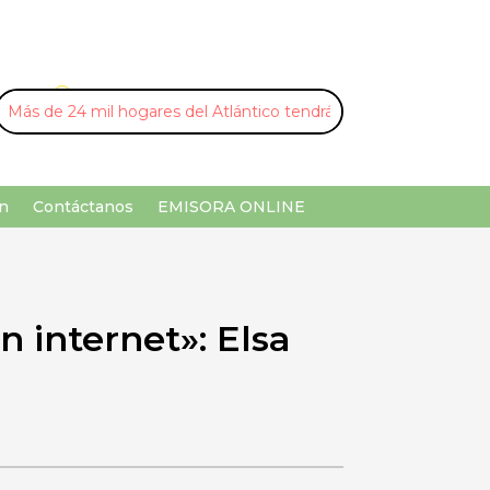
U
¡Buscar por palabra clave!
n
Contáctanos
EMISORA ONLINE
n internet»: Elsa