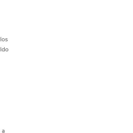
los
aldo
a
r
 a