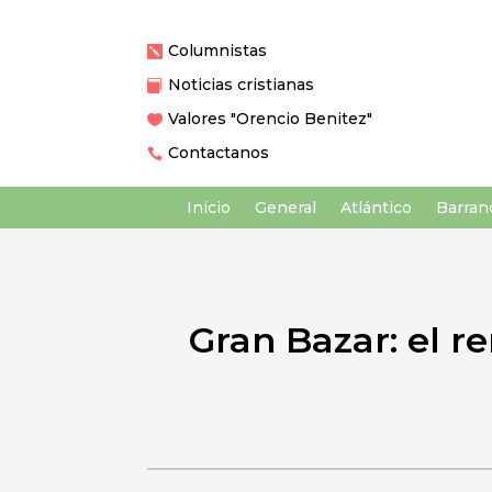
Columnistas

Noticias cristianas

Valores "Orencio Benitez"

Contactanos

Inicio
General
Atlántico
Barranq
Gran Bazar: el r