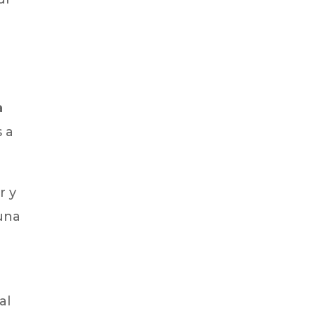
n
a
s a
r y
 una
al