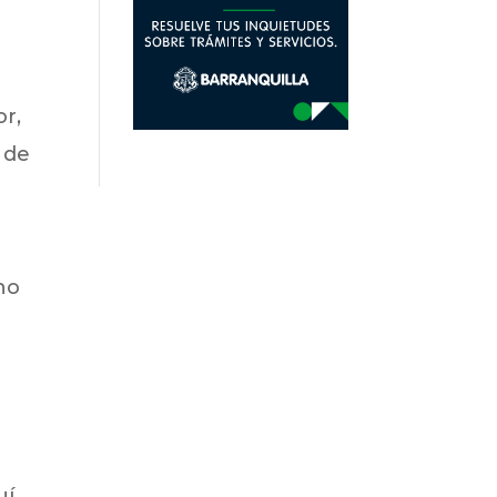
or,
 de
no
uí