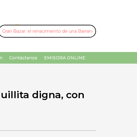
U
¡Buscar por palabra clave!
n
Contáctanos
EMISORA ONLINE
illita digna, con