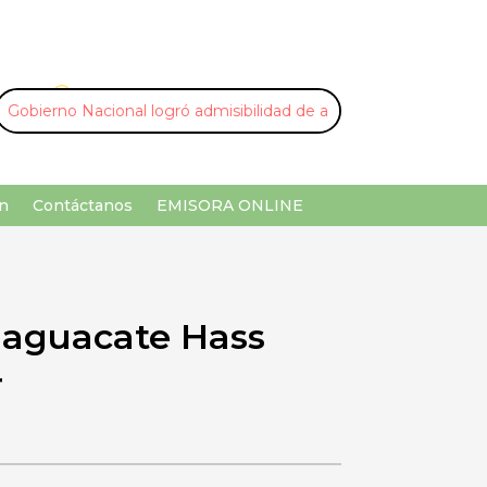
U
¡Buscar por palabra clave!
n
Contáctanos
EMISORA ONLINE
e aguacate Hass
r