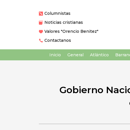
Columnistas

Noticias cristianas

Valores "Orencio Benitez"

Contactanos

Inicio
General
Atlántico
Barranq
Gobierno Nacio