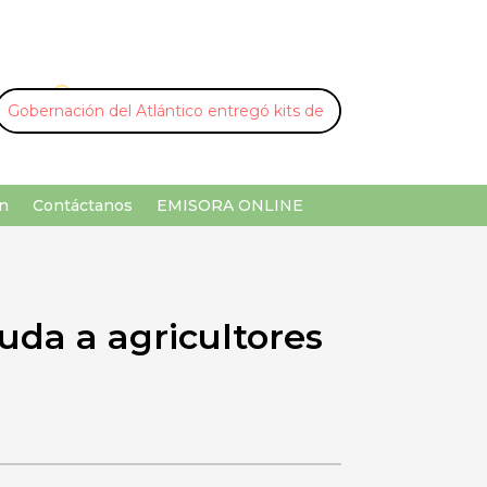
U
¡Buscar por palabra clave!
n
Contáctanos
EMISORA ONLINE
uda a agricultores