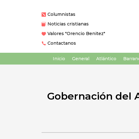
Columnistas

Noticias cristianas

Valores "Orencio Benitez"

Contactanos

Inicio
General
Atlántico
Barranq
Gobernación del A