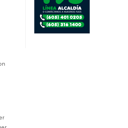
con
er
ger