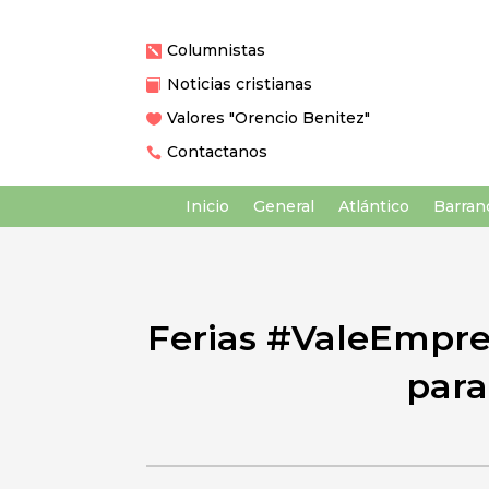
Columnistas

Noticias cristianas

Valores "Orencio Benitez"

Contactanos

Inicio
General
Atlántico
Barranq
Ferias #ValeEmpre
para