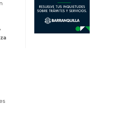
an
,
aza
es