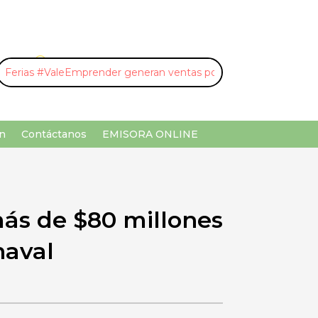
U
¡Buscar por palabra clave!
n
Contáctanos
EMISORA ONLINE
ás de $80 millones
naval