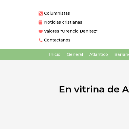
Columnistas

Noticias cristianas

Valores "Orencio Benitez"

Contactanos

Inicio
General
Atlántico
Barranq
En vitrina de 