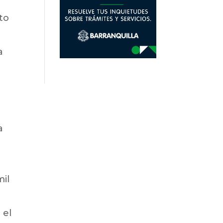
to
a
a
mil
 el