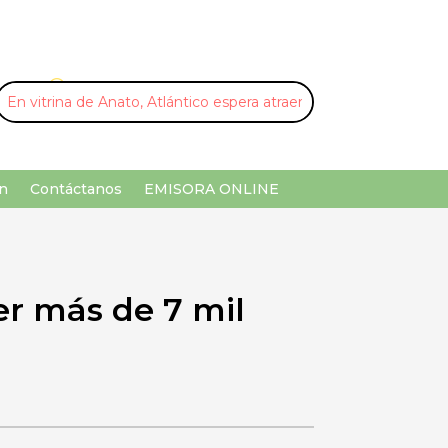
U
¡Buscar por palabra clave!
n
Contáctanos
EMISORA ONLINE
er más de 7 mil