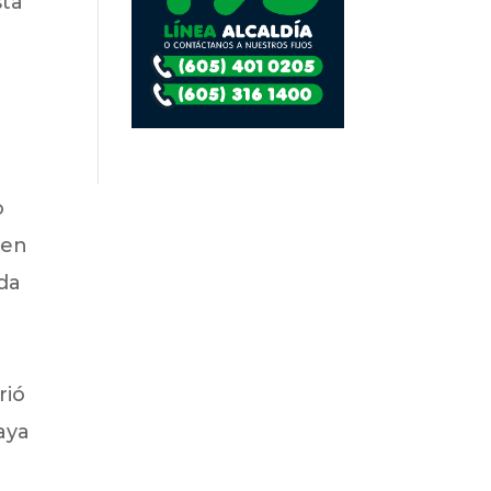
sta
o
 en
da
a
rió
aya