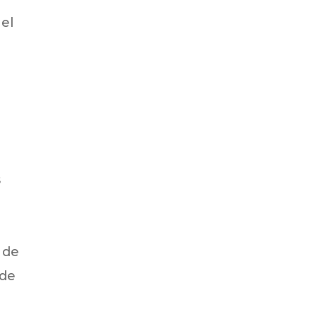
el
s
e
 de
 de