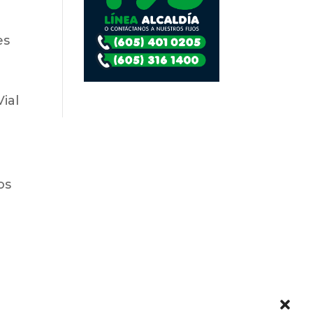
es
ial
os