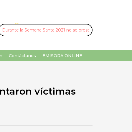
U
¡Buscar por palabra clave!
n
Contáctanos
EMISORA ONLINE
ntaron víctimas