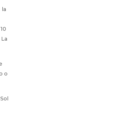
 la
 10
 La
e
o o
 Sol