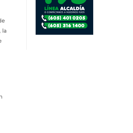
de
 la
e
n