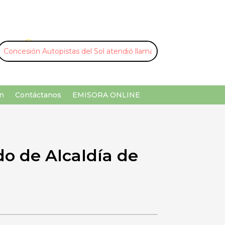
U
¡Buscar por palabra clave!
n
Contáctanos
EMISORA ONLINE
do de Alcaldía de