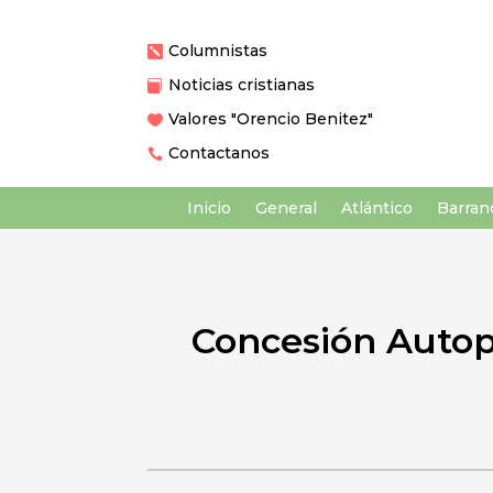
Columnistas

Noticias cristianas

Valores "Orencio Benitez"

Contactanos

Inicio
General
Atlántico
Barranq
Concesión Autopi