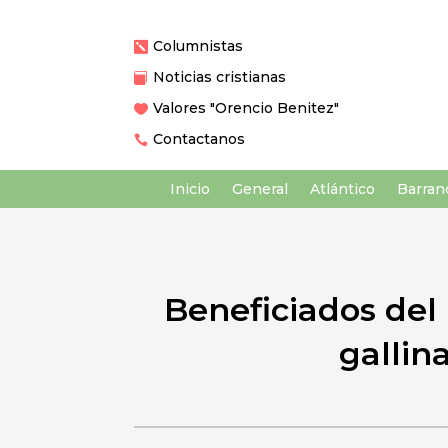
Columnistas

Noticias cristianas

Valores "Orencio Benitez"

Contactanos

Inicio
General
Atlántico
Barranq
Beneficiados del
gallin