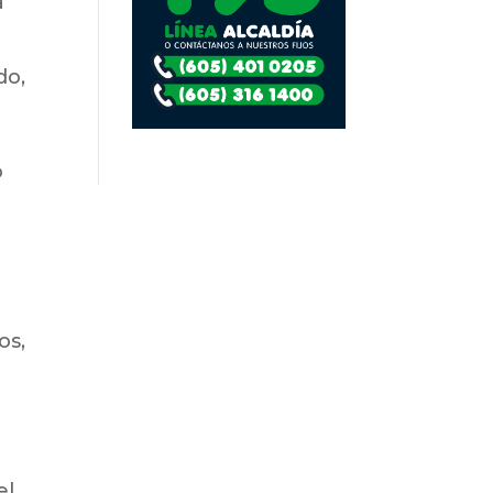
a
do,
o
os,
el