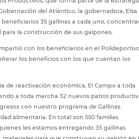
os Productivos, que forma parte de la estrategi
Gobernación del Atlántico, la gobernadora, Elsa
beneficiarios 35 gallinas a cada uno, concentra
 para la construcción de sus galpones.
artió con los beneficiarios en el Polideportiv
eiterar los beneficios con los que cuentan los
ia de reactivación económica, El Campo a toda
ndo a toda marcha 32 nuevos patios productiv
ngresos con nuestro programa de Gallinas
ad alimentaria. En total son 550 familias
 quienes les estamos entregando 35 gallinas
o, materiales para que construyan su galpón en 