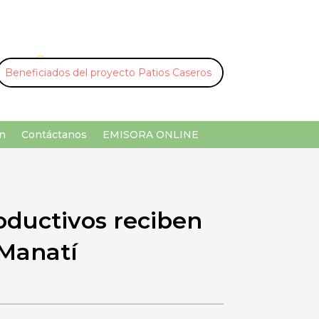
U
¡Buscar por palabra clave!
n
Contáctanos
EMISORA ONLINE
oductivos reciben
 Manatí