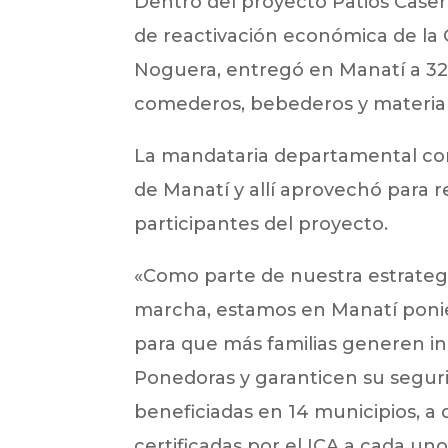
Dentro del proyecto Patios Caser
de reactivación económica de la 
Noguera, entregó en Manatí a 32 
comederos, bebederos y material
La mandataria departamental comp
de Manatí y allí aprovechó para r
participantes del proyecto.
«Como parte de nuestra estrateg
marcha, estamos en Manatí ponie
para que más familias generen i
Ponedoras y garanticen su segurid
beneficiadas en 14 municipios, a
certificadas por el ICA a cada un