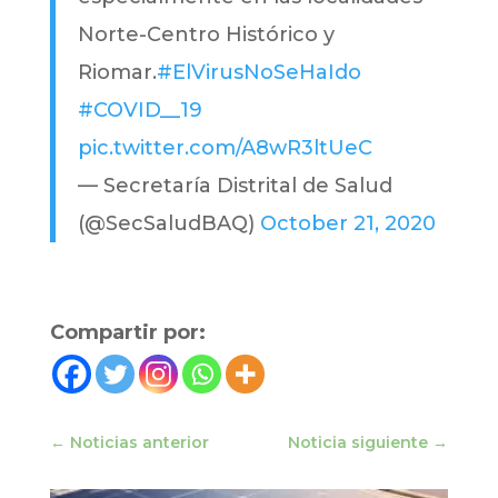
Norte-Centro Histórico y
Riomar.
#ElVirusNoSeHaIdo
#COVID__19
pic.twitter.com/A8wR3ltUeC
— Secretaría Distrital de Salud
(@SecSaludBAQ)
October 21, 2020
Compartir por:
←
Noticias anterior
Noticia siguiente
→