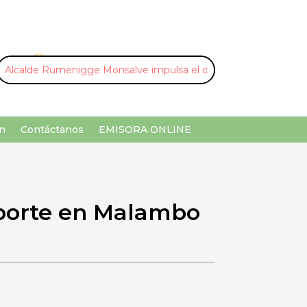
U
¡Buscar por palabra clave!
n
Contáctanos
EMISORA ONLINE
porte en Malambo