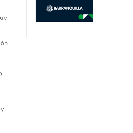
que
ión
a.
 y