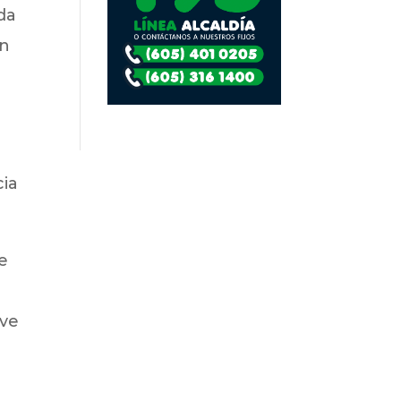
da
en
cia
e
eve