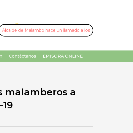
U
¡Buscar por palabra clave!
n
Contáctanos
EMISORA ONLINE
os malamberos a
-19