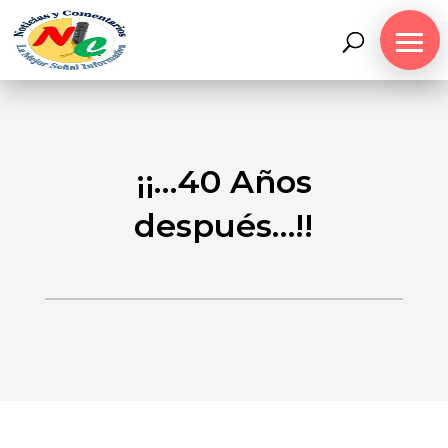
¡¡…40 Años
después…!!