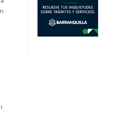
za
un
e
l