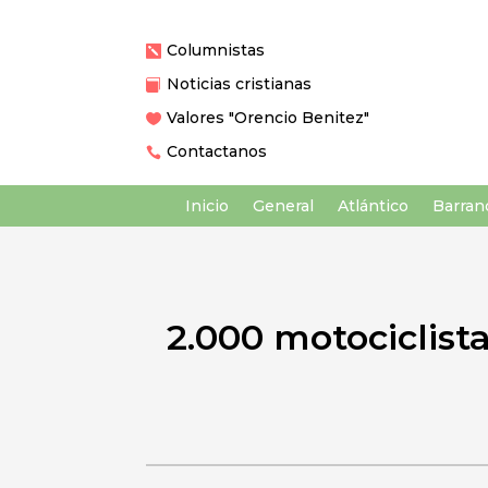
Columnistas

Noticias cristianas

Valores "Orencio Benitez"

Contactanos

Inicio
General
Atlántico
Barranq
2.000 motociclist