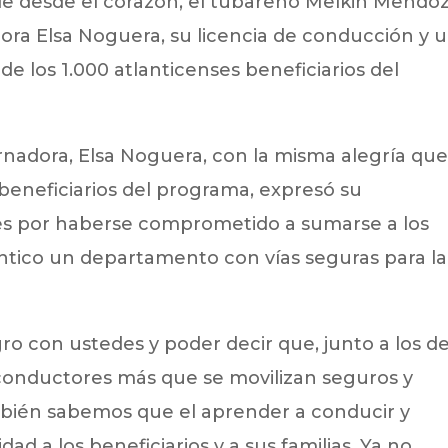
rle desde el corazón, el tubareño Melkin Mendo
ora Elsa Noguera, su licencia de conducción y 
de los 1.000 atlanticenses beneficiarios del
ernadora, Elsa Noguera, con la misma alegría qu
eneficiarios del programa, expresó su
tes por haberse comprometido a sumarse a los
ántico un departamento con vías seguras para la
o con ustedes y poder decir que, junto a los de
 conductores más que se movilizan seguros y
ambién sabemos que el aprender a conducir y
idad a los beneficiarios y a sus familias. Ya no