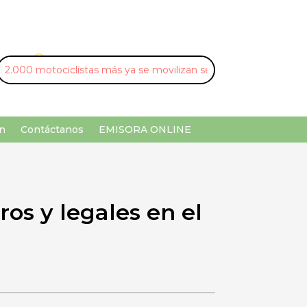
U
¡Buscar por palabra clave!
n
Contáctanos
EMISORA ONLINE
os y legales en el