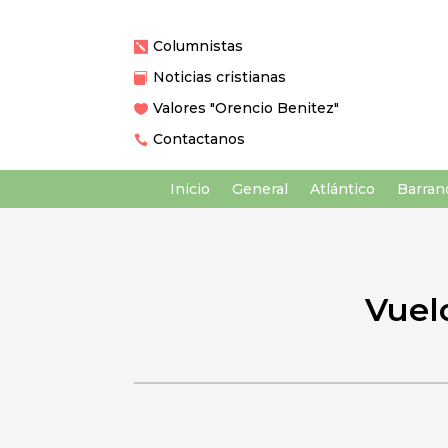
Columnistas

Noticias cristianas

Valores "Orencio Benitez"

Contactanos

Inicio
General
Atlántico
Barranq
Vuelo