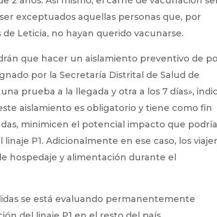
e 2 años. Así mismo, el carné de vacunación se
n ser exceptuados aquellas personas que, por
 de Leticia, no hayan querido vacunarse.
drán que hacer un aislamiento preventivo de p
gnado por la Secretaría Distrital de Salud de
una prueba a la llegada y otra a los 7 días», indi
te aislamiento es obligatorio y tiene como fin
das, minimicen el potencial impacto que podrí
 linaje P1. Adicionalmente en ese caso, los viaje
de hospedaje y alimentación durante el
edidas se está evaluando permanentemente
n del linaje P1 en el resto del país.