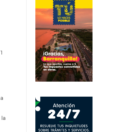
 1
ta
 la