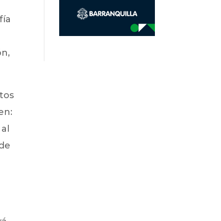
fía
ón,
itos
en:
 al
 de