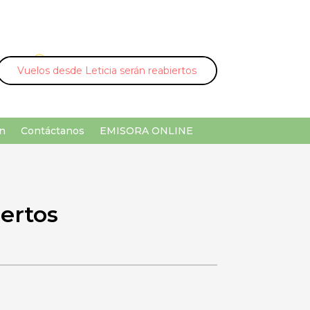
U
¡Buscar por palabra clave!
n
Contáctanos
EMISORA ONLINE
iertos