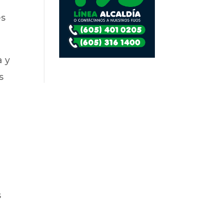
es
a y
s
s