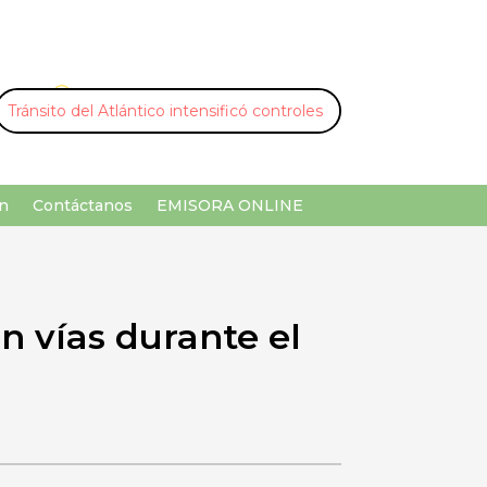
U
¡Buscar por palabra clave!
n
Contáctanos
EMISORA ONLINE
en vías durante el