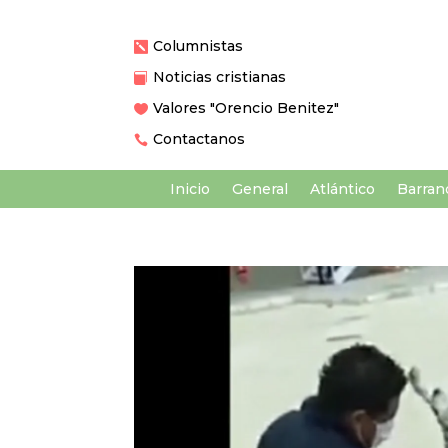
Columnistas

Noticias cristianas

Valores "Orencio Benitez"

Contactanos

Inicio
General
Atlántico
Barranq