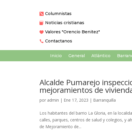
Columnistas

Noticias cristianas

Valores "Orencio Benitez"

Contactanos

Inicio
General
Atlántico
Barranq
Alcalde Pumarejo inspecc
mejoramientos de viviend
por
admin
|
Ene 17, 2023
|
Barranquilla
Los habitantes del barrio La Gloria, en la local
calles, parques, centros de salud y colegios, y
de Mejoramiento de...