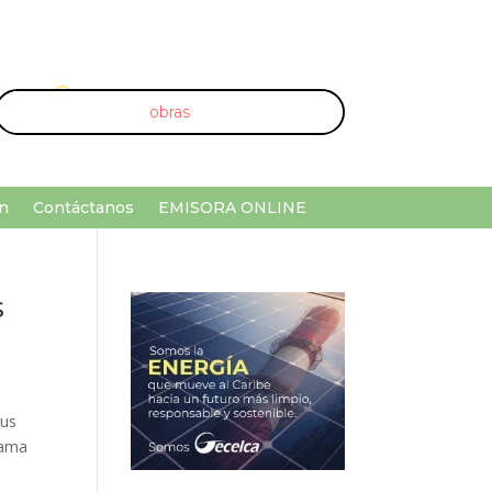
U
¡Buscar por palabra clave!
n
Contáctanos
EMISORA ONLINE
s
sus
rama