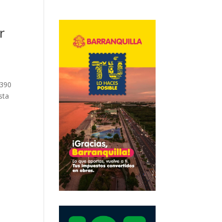
r
.390
sta