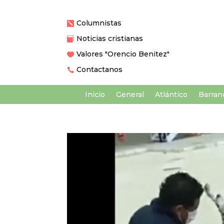
Columnistas

Noticias cristianas

Valores "Orencio Benitez"

Contactanos

Inicio
General
Atlántico
Barranq