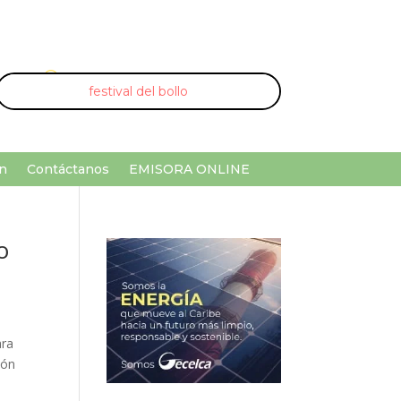
U
¡Buscar por palabra clave!
n
Contáctanos
EMISORA ONLINE
o
ara
ión