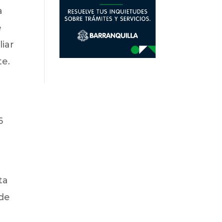
a
e
liar
te.
6
ta
 de