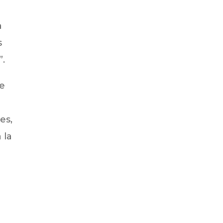
a
s
”.
de
es,
 la