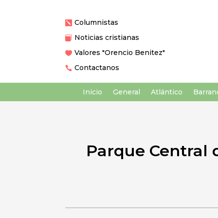
Columnistas

Noticias cristianas

Valores "Orencio Benitez"

Contactanos

Inicio
General
Atlántico
Barranq
Parque Central 