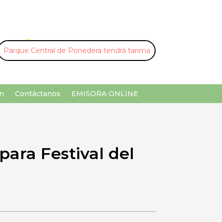
U
¡Buscar por palabra clave!
n
Contáctanos
EMISORA ONLINE
ara Festival del