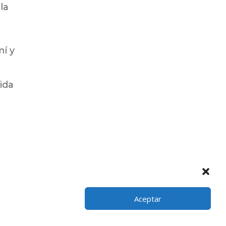
la
mí y
n
ida
te
→
Aceptar