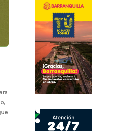
ara
o,
rque