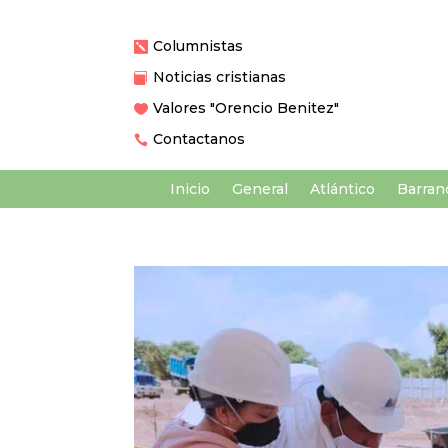
Columnistas

Noticias cristianas

Valores "Orencio Benitez"

Contactanos

Inicio
General
Atlántico
Barranq