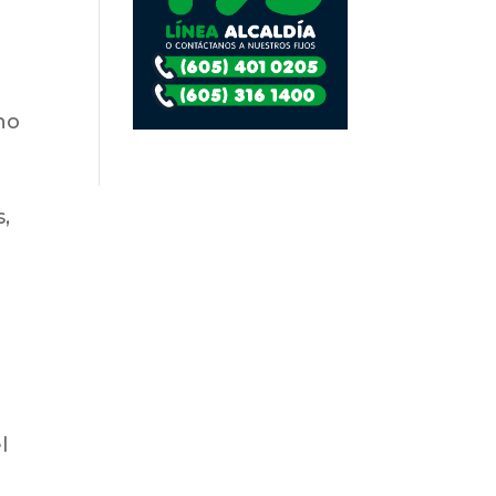
ho
s,
l