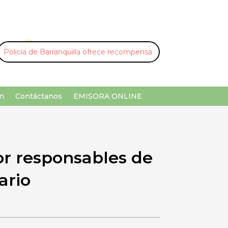
U
¡Buscar por palabra clave!
n
Contáctanos
EMISORA ONLINE
or responsables de
ario