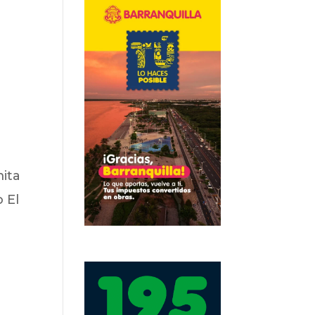
ita
 El