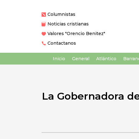
Columnistas

Noticias cristianas

Valores "Orencio Benitez"

Contactanos

Inicio
General
Atlántico
Barranq
La Gobernadora del