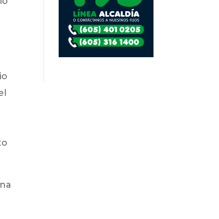
io
io
el
to
una