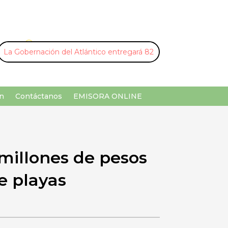
U
¡Buscar por palabra clave!
n
Contáctanos
EMISORA ONLINE
millones de pesos
de playas