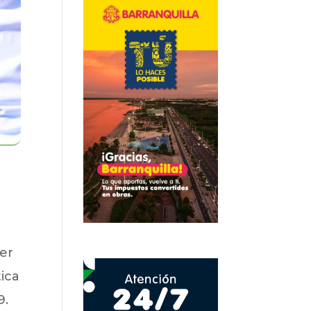
der
ica
9.