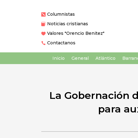
Columnistas

Noticias cristianas

Valores "Orencio Benitez"

Contactanos

Inicio
General
Atlántico
Barranq
La Gobernación d
para aux