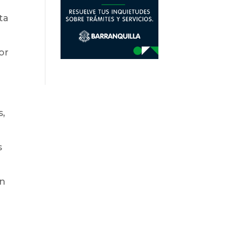
ta
or
s,
s
en