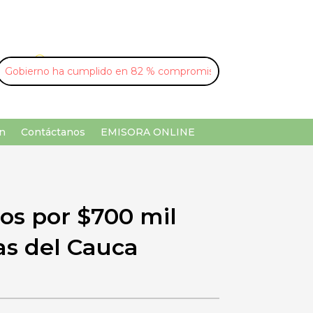
U
¡Buscar por palabra clave!
n
Contáctanos
EMISORA ONLINE
os por $700 mil
as del Cauca