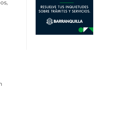
os,
n