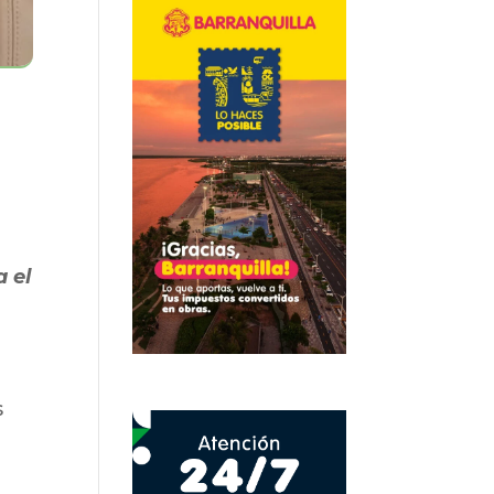
a el
s