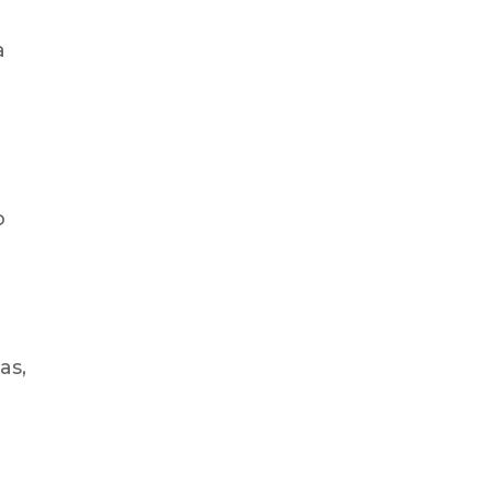
a
o
as,