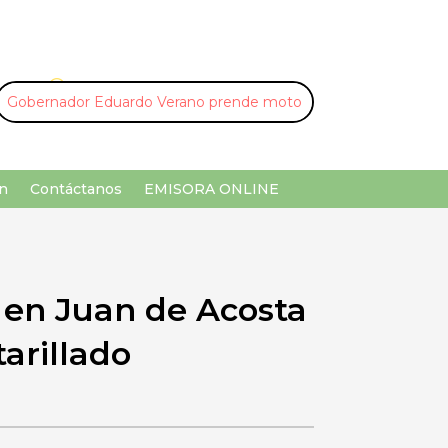
U
¡Buscar por palabra clave!
n
Contáctanos
EMISORA ONLINE
en Juan de Acosta
arillado