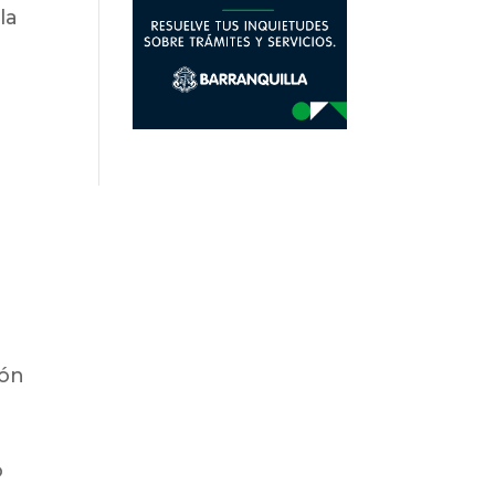
la
ión
o