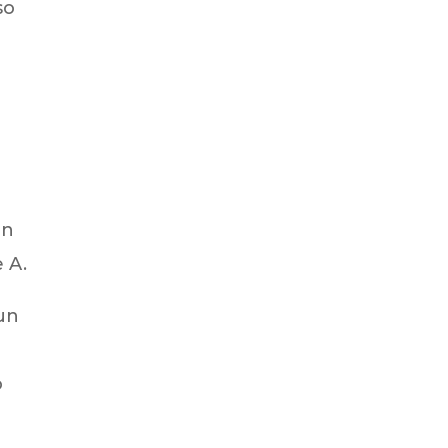
so
un
 A.
 un
o