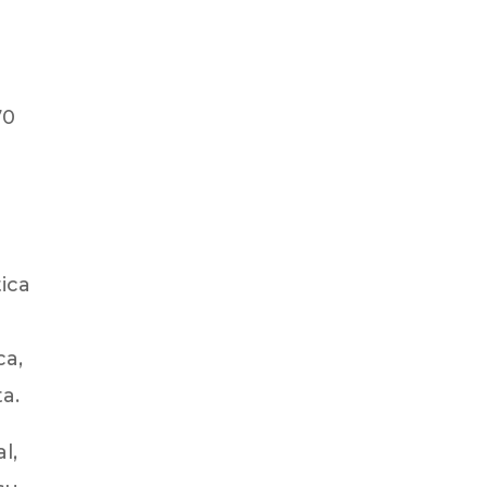
70
tica
ca,
a.
l,