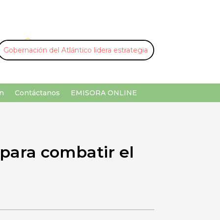
U
¡Buscar por palabra clave!
n
Contáctanos
EMISORA ONLINE
 para combatir el