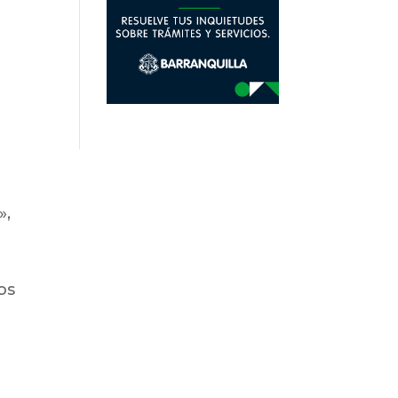
»,
os