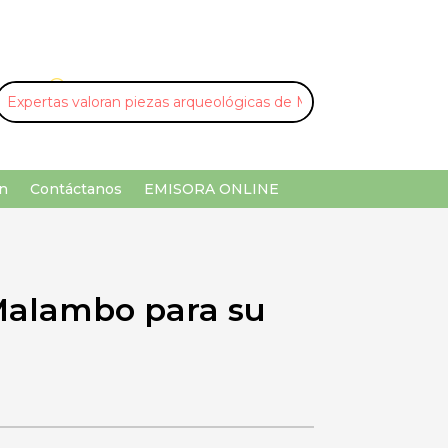
U
¡Buscar por palabra clave!
n
Contáctanos
EMISORA ONLINE
 Malambo para su