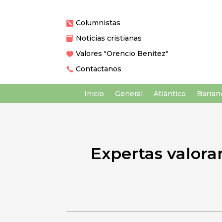
Columnistas

Noticias cristianas

Valores "Orencio Benitez"

Contactanos

Inicio
General
Atlántico
Barranq
Expertas valora