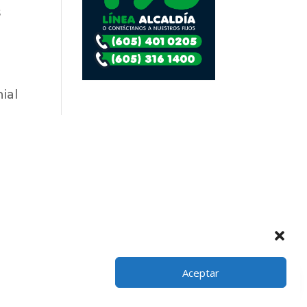
s
ial
te
→
Aceptar