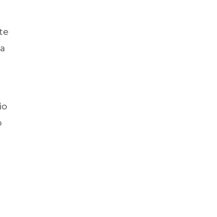
.
te
sa
io
o