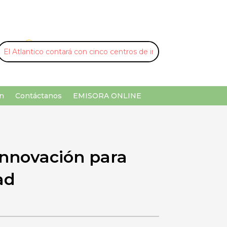
U
¡Buscar por palabra clave!
n
Contáctanos
EMISORA ONLINE
 innovación para
ad