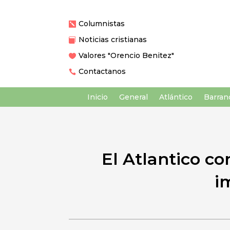
Columnistas

Noticias cristianas

Valores "Orencio Benitez"

Contactanos

Inicio
General
Atlántico
Barranq
El Atlantico co
i