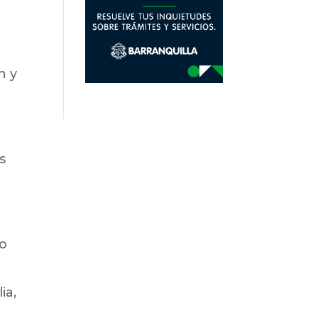
n y
s
No
ia,