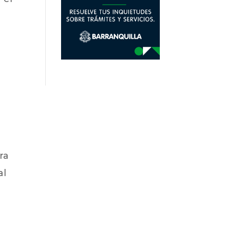
e
ra
al