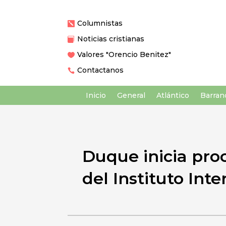
Columnistas

Noticias cristianas

Valores "Orencio Benitez"

Contactanos

Inicio
General
Atlántico
Barranq
Duque inicia pr
del Instituto Int