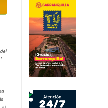
 del
im.
as
ís
 el