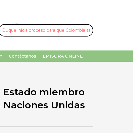
U
¡Buscar por palabra clave!
n
Contáctanos
EMISORA ONLINE
a Estado miembro
as Naciones Unidas