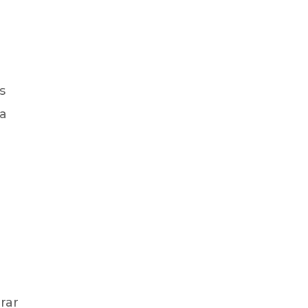
s
za
rar