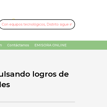
U
¡Buscar por palabra clave!
n
Contáctanos
EMISORA ONLINE
pulsando logros de
les