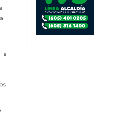
ía
la
 la
dos
e