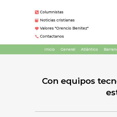
Columnistas

Noticias cristianas

Valores "Orencio Benitez"

Contactanos

Inicio
General
Atlántico
Barranq
Con equipos tecno
es