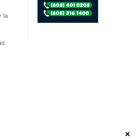
 la
as