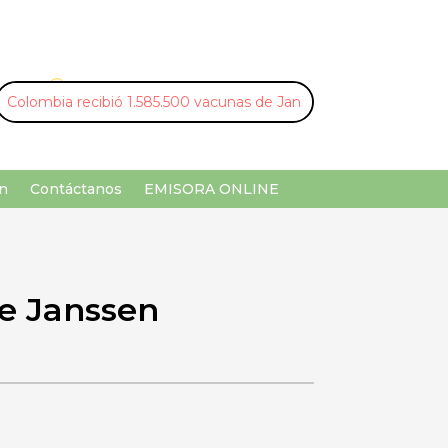
U
¡Buscar por palabra clave!
n
Contáctanos
EMISORA ONLINE
de Janssen