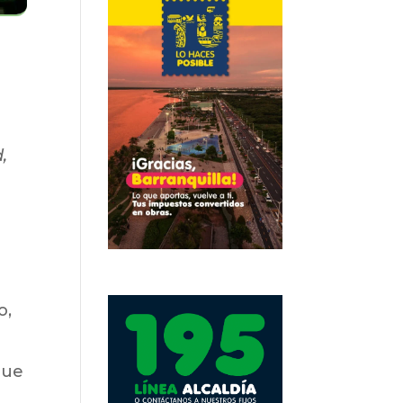
,
o,
que