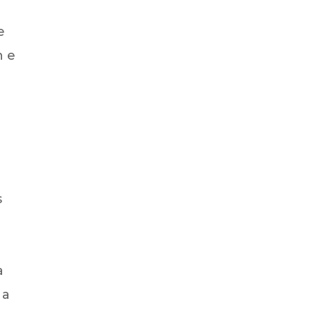
e
n e
s
a
 a