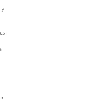
 y
.631
a
or