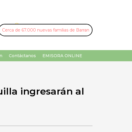
U
¡Buscar por palabra clave!
n
Contáctanos
EMISORA ONLINE
illa ingresarán al