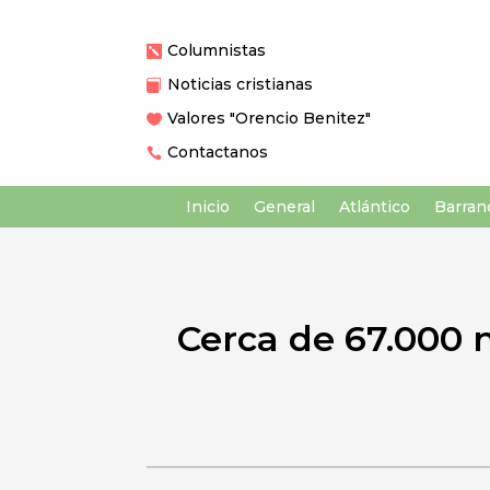
Columnistas

Noticias cristianas

Valores "Orencio Benitez"

Contactanos

Inicio
General
Atlántico
Barranq
Cerca de 67.000 n