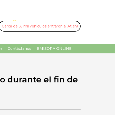
U
¡Buscar por palabra clave!
n
Contáctanos
EMISORA ONLINE
o durante el fin de