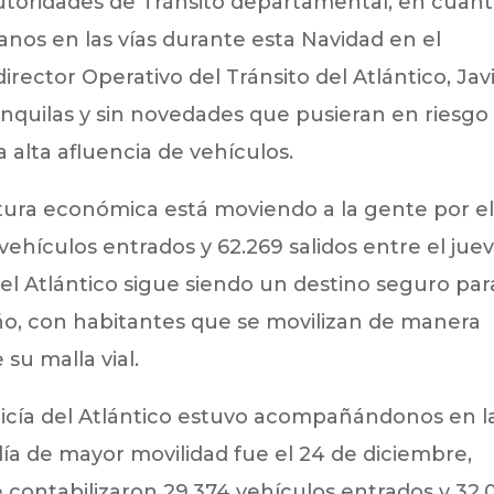
autoridades de Tránsito departamental, en cuan
nos en las vías durante esta Navidad en el
rector Operativo del Tránsito del Atlántico, Jav
ranquilas y sin novedades que pusieran en riesgo 
la alta afluencia de vehículos.
ertura económica está moviendo a la gente por e
vehículos entrados y 62.269 salidos entre el jue
el Atlántico sigue siendo un destino seguro par
Año, con habitantes que se movilizan de manera
su malla vial.
olicía del Atlántico estuvo acompañándonos en l
 día de mayor movilidad fue el 24 de diciembre,
 contabilizaron 29.374 vehículos entrados y 32.