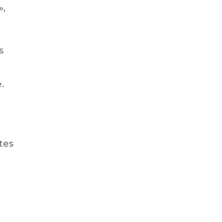
»,
s
.
tes
e