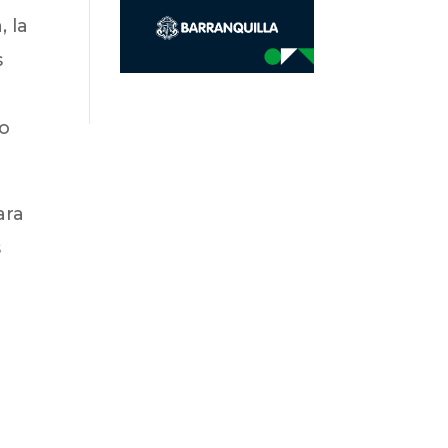
, la
s
r
do
ara
s