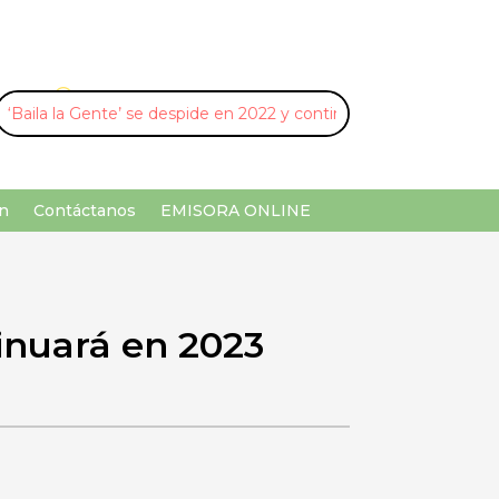
U
¡Buscar por palabra clave!
n
Contáctanos
EMISORA ONLINE
tinuará en 2023