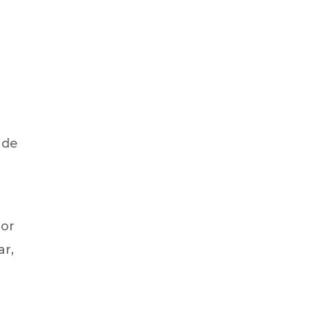
 de
por
ar,