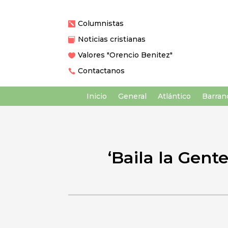
Columnistas

Noticias cristianas

Valores "Orencio Benitez"

Contactanos

Inicio
General
Atlántico
Barranq
‘Baila la Gent