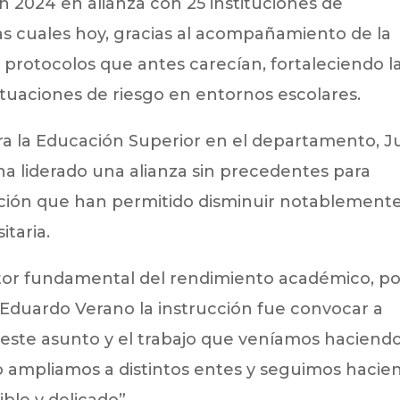
en 2024 en alianza con 25 instituciones de
s cuales hoy, gracias al acompañamiento de la
 protocolos que antes carecían, fortaleciendo l
tuaciones de riesgo en entornos escolares.
ra la Educación Superior en el departamento, Ju
ha liderado una alianza sin precedentes para
ción que han permitido disminuir notablement
itaria.
otor fundamental del rendimiento académico, po
e Eduardo Verano la instrucción fue convocar a
 este asunto y el trabajo que veníamos haciend
 lo ampliamos a distintos entes y seguimos hacie
ble y delicado”.