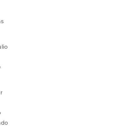
as
lio
e
r
o
ndo