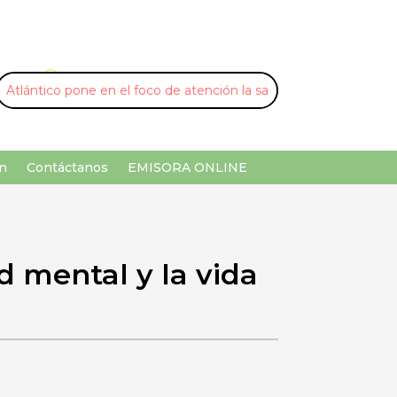
U
¡Buscar por palabra clave!
n
Contáctanos
EMISORA ONLINE
d mental y la vida