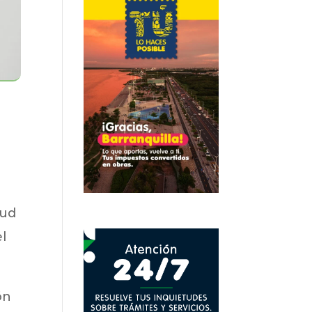
lud
l
ón