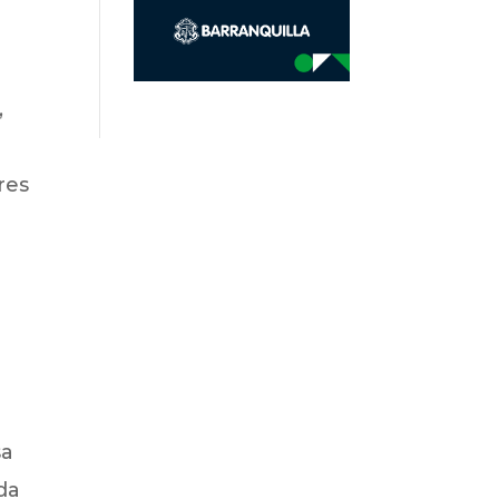
,
res
sa
ada