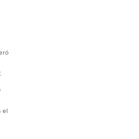
eró
.
e
 el