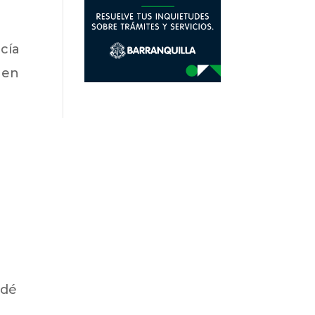
icía
 en
 dé