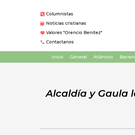
Columnistas

Noticias cristianas

Valores "Orencio Benitez"

Contactanos

Inicio
General
Atlántico
Barranq
Alcaldía y Gaula