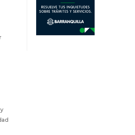
r
 y
idad