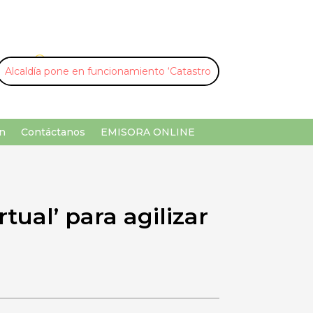
U
¡Buscar por palabra clave!
n
Contáctanos
EMISORA ONLINE
tual’ para agilizar