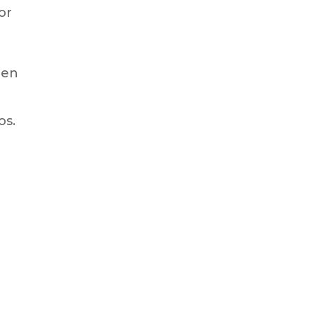
or
 en
os.
a