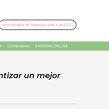
U
¡Buscar por palabra clave!
n
Contáctanos
EMISORA ONLINE
ntizar un mejor