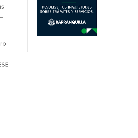
us
 –
tro
 ESE