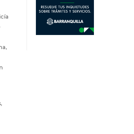
icía
e
na,
en
,