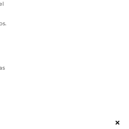
el
os.
as