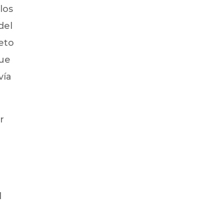
los
del
reto
que
vía
r
l