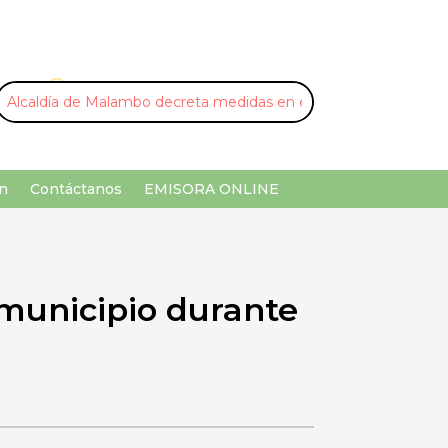
U
¡Buscar por palabra clave!
n
Contáctanos
EMISORA ONLINE
municipio durante