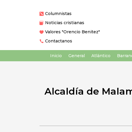
Columnistas

Noticias cristianas

Valores "Orencio Benitez"

Contactanos

Inicio
General
Atlántico
Barranq
Alcaldía de Mala