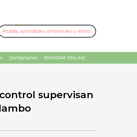
U
¡Buscar por palabra clave!
n
Contáctanos
EMISORA ONLINE
 control supervisan
alambo