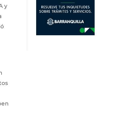
A y
a
nó
n
tos
eben