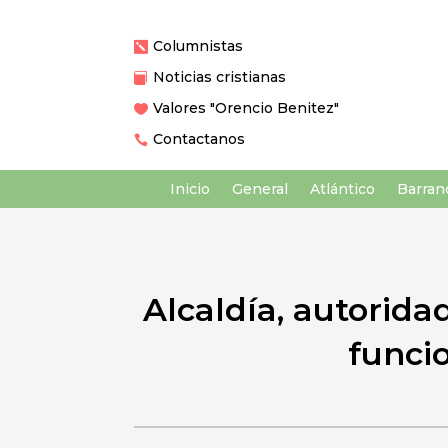
Columnistas

Noticias cristianas

Valores "Orencio Benitez"

Contactanos

Inicio
General
Atlántico
Barranq
Alcaldía, autorida
funci