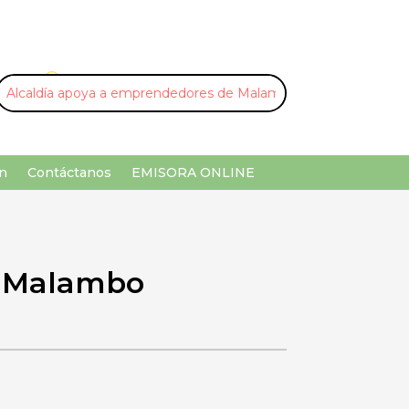
U
¡Buscar por palabra clave!
n
Contáctanos
EMISORA ONLINE
e Malambo